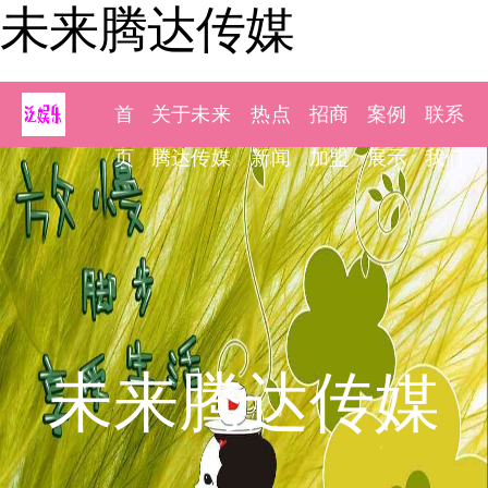
未来腾达传媒
首
关于未来
热点
招商
案例
联系
页
腾达传媒
新闻
加盟
展示
我们
未来腾达传媒