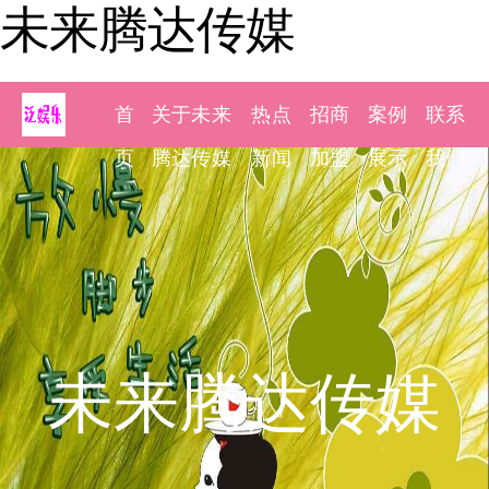
未来腾达传媒
首
关于未来
热点
招商
案例
联系
页
腾达传媒
新闻
加盟
展示
我们
未来腾达传媒