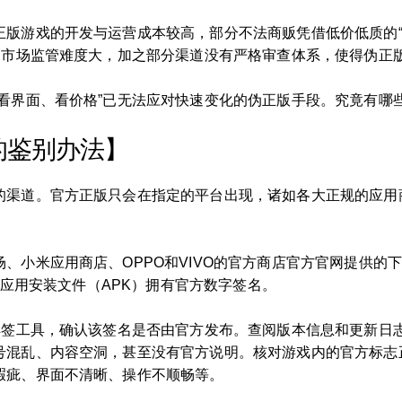
正版游戏的开发与运营成本较高，部分不法商贩凭借低价低质的“
。市场监管难度大，加之部分渠道没有严格审查体系，使得伪正
“看界面、看价格”已无法应对快速变化的伪正版手段。究竟有哪
的鉴别办法】
的渠道。官方正版只会在指定的平台出现，诸如各大正规的应用
、小米应用商店、OPPO和VIVO的官方商店官方官网提供的
端的应用安装文件（APK）拥有官方数字签名。
方解签工具，确认该签名是否由官方发布。查阅版本信息和更新日
混乱、内容空洞，甚至没有官方说明。核对游戏内的官方标志正
瑕疵、界面不清晰、操作不顺畅等。