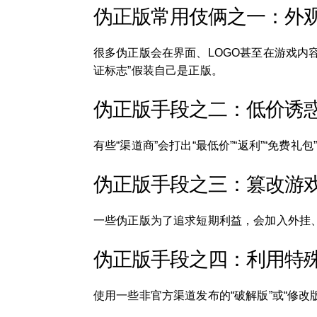
伪正版常用伎俩之一：外
很多伪正版会在界面、LOGO甚至在游戏内
证标志”假装自己是正版。
伪正版手段之二：低价诱
有些“渠道商”会打出“最低价”“返利”“免
伪正版手段之三：篡改游戏
一些伪正版为了追求短期利益，会加入外挂
伪正版手段之四：利用特
使用一些非官方渠道发布的“破解版”或“修