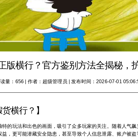
正版横行？官方鉴别方法全揭秘，
读量：656
|
作者：超级管理员
|
发布时间：2026-07-01 05:06:
假货横行？】
独特的玩法和出色的画面，吸引了众多玩家的关注。随着人气飙
权益，更可能潜藏安全隐患，甚至导致个人信息泄露、账户被盗