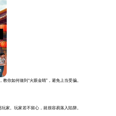
教你如何做到“火眼金睛”，避免上当受骗。
惑玩家。玩家若不留心，就很容易落入陷阱。