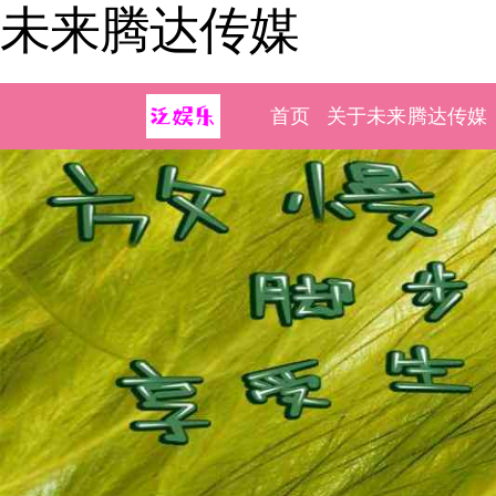
未来腾达传媒
首页
关于未来腾达传媒