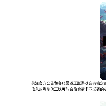
关注官方公告和客服渠道正版游戏会有稳定
信息的辨别伪正版可能会偷偷请求不必要的