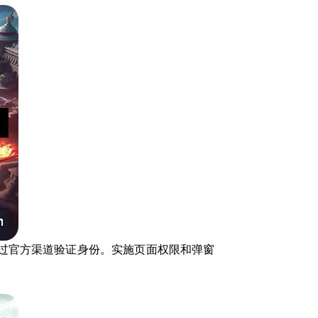
过官方渠道验证身份。实施页面权限和弹窗