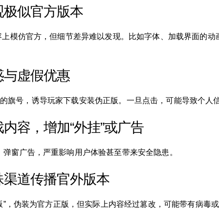
观极似官方版本
容上模仿官方，但细节差异难以发现。比如字体、加载界面的动画
惑与虚假优惠
费礼包”的旗号，诱导玩家下载安装伪正版。一旦点击，可能导致个
内容，增加“外挂”或广告
、弹窗广告，严重影响用户体验甚至带来安全隐患。
殊渠道传播官外版本
改版”，伪装为官方正版，但实际上内容经过篡改，可能带有病毒