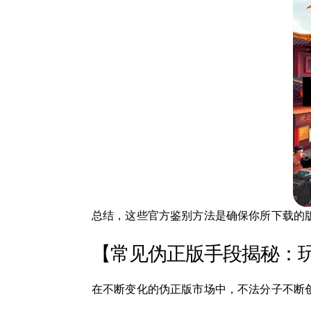
总结，这些官方鉴别方法是确保你所下载的
【常见伪正版手段揭秘：玩
在不断变化的伪正版市场中，不法分子不断