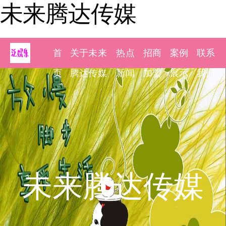
未来腾达传媒
首
关于未来
热点
招商
案例
联系
页
腾达传媒
新闻
加盟
展示
我们
未来腾达传媒