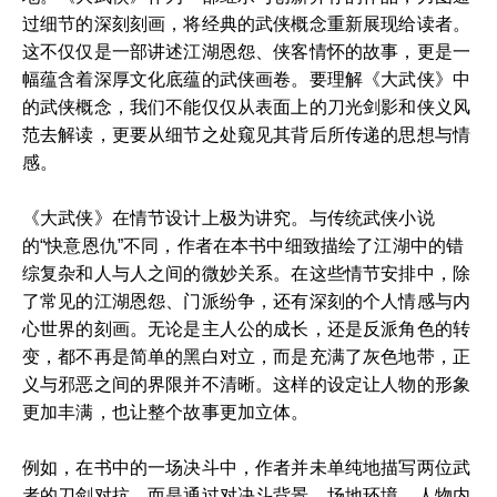
过细节的深刻刻画，将经典的武侠概念重新展现给读者。
这不仅仅是一部讲述江湖恩怨、侠客情怀的故事，更是一
幅蕴含着深厚文化底蕴的武侠画卷。要理解《大武侠》中
的武侠概念，我们不能仅仅从表面上的刀光剑影和侠义风
范去解读，更要从细节之处窥见其背后所传递的思想与情
感。
《大武侠》在情节设计上极为讲究。与传统武侠小说
的“快意恩仇”不同，作者在本书中细致描绘了江湖中的错
综复杂和人与人之间的微妙关系。在这些情节安排中，除
了常见的江湖恩怨、门派纷争，还有深刻的个人情感与内
心世界的刻画。无论是主人公的成长，还是反派角色的转
变，都不再是简单的黑白对立，而是充满了灰色地带，正
义与邪恶之间的界限并不清晰。这样的设定让人物的形象
更加丰满，也让整个故事更加立体。
例如，在书中的一场决斗中，作者并未单纯地描写两位武
者的刀剑对抗，而是通过对决斗背景、场地环境、人物内